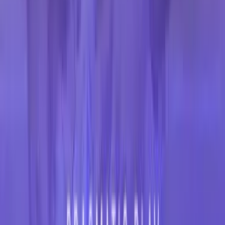
Rizzy Casino