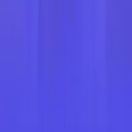
Lợi thế +
0.98
% RTP
Wild West Gold Megaways có RTP tối đa 96.42%, nằm ở mức
trung bình khá trong thị trường slot hiện đại. Với biến động trung
bình và tiềm năng thắng lớn 2,000x, game cân bằng tốt giữa tần suất
trả thưởng và giá trị giải. Phiên bản RTP thấp hơn ở 95.44% vẫn
chấp nhận được, nhưng người chơi nên kiểm tra cài đặt RTP tại
casino để có trải nghiệm tối ưu nhất.
96.42
%
RTP
2,000x
Max Win
Trung Bình
Biến Động