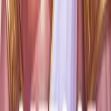
Hỗ trợ tiếng Việt 24/7