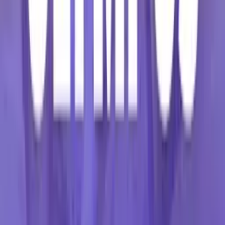
RTP Cao Nhất
Wild West Gold Megaways
tại
Rizzy
+
0.98
%