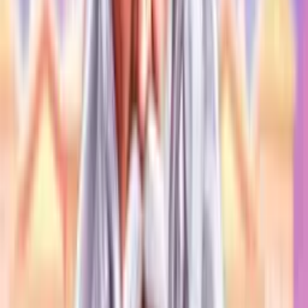
Hỏi Đáp