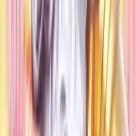
Cập nhật:
05/08/2026
Pragmatic Play
Slots
Bonus Buy
Wild West Gold Megaways
DEMO