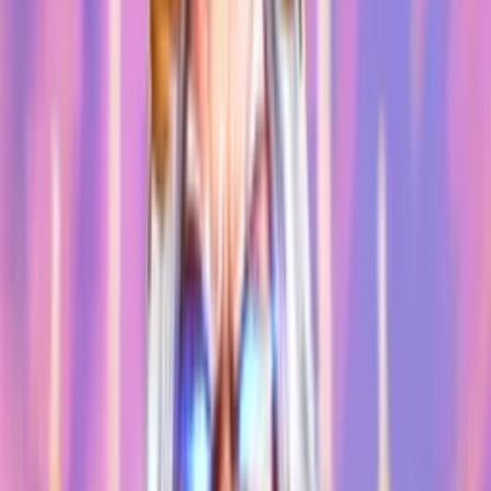
Thông Số