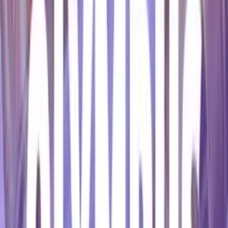
5,000+ đã đăng ký