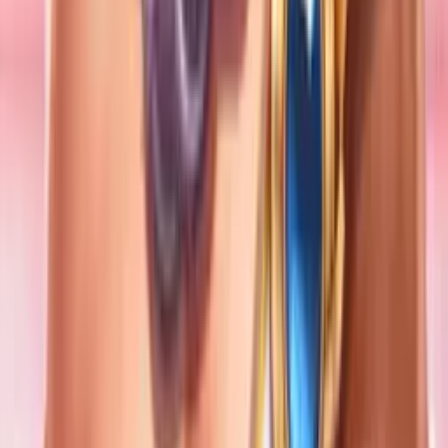
RTP
96.42
%
Cao
Biến động
Trung Bình