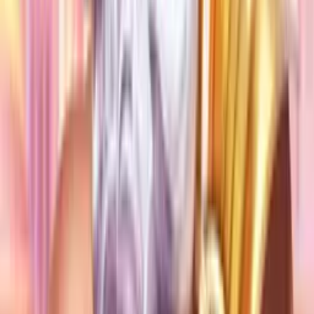
Chơi tại Rizzy
+100 Free Spins