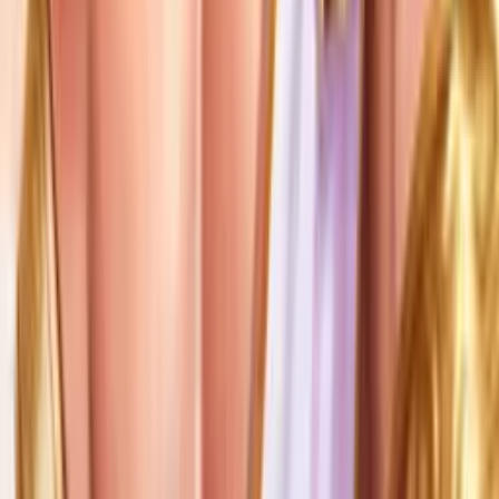
Có tại Rizzy Casino