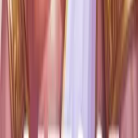
Hỗ trợ tiếng Việt 24/7