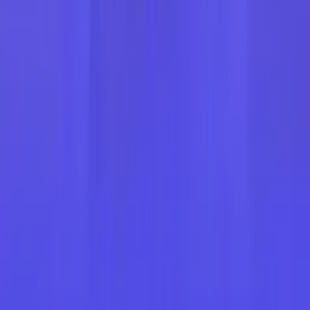
Lợi thế +
1.81
% RTP
Wild Wild Riches Megaways có tỷ lệ RTP dao động từ 93.89% đến
95.7%, thấp hơn đáng kể so với mức chuẩn ngành 96%, có nghĩa
game sẽ trả lại khoảng 94-96 đồng cho mỗi 100 đồng đặt cược trong
dài hạn. Độ biến động cao đồng nghĩa với việc phần thưởng không
xuất hiện thường xuyên nhưng khi thắng, giá trị có thể cực kỳ lớn,
đặc biệt với mức thắng tối đa 20,000x. Cơ chế Megaways với tối đa
117,649 cách thắng kết hợp Tumble Feature tăng cường tiềm năng
thắng liên tiếp, trong khi nhân thưởng không giới hạn trong Free
Spins tạo cơ hội giành phần thưởng khổng lồ. Tính năng Bonus
Buy cho phép người chơi truy cập trực tiếp vòng thưởng, phù hợp
cho những ai muốn trải nghiệm nhanh các tính năng đặc biệt. Người
chơi cần quản lý vốn cẩn thận do RTP thấp và độ biến động cao.
95.7
%
RTP