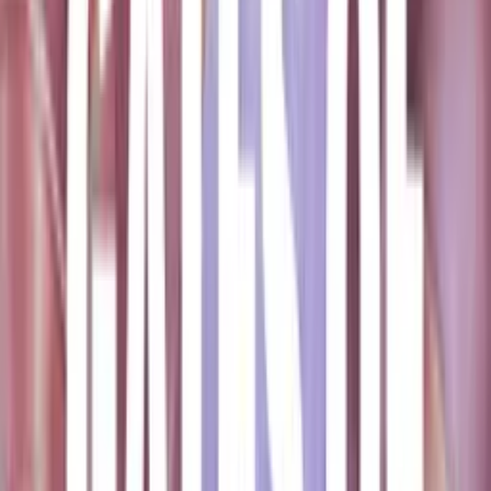
Chơi với
1,000,000đ