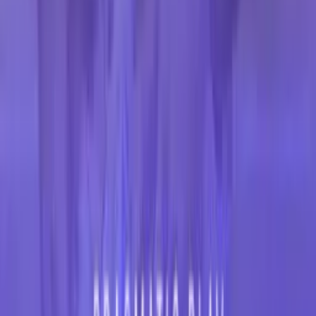
Rizzy Casino
95.7
%