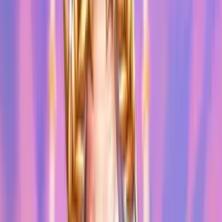
Đánh Giá