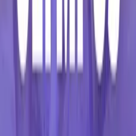
RTP Cao Nhất
Wild Wild Riches Megaways
tại
Rizzy
+
1.81
%