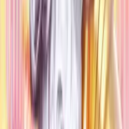
Cập nhật:
07/08/2026
Pragmatic Play
Slots
Bonus Buy
Wild Wild Riches Megaways
DEMO