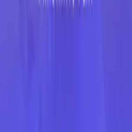
93.89
%