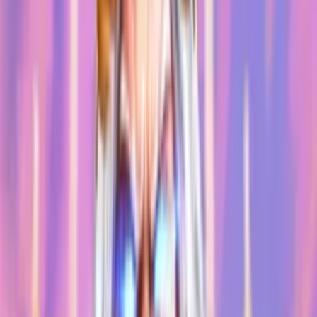
Thông Số