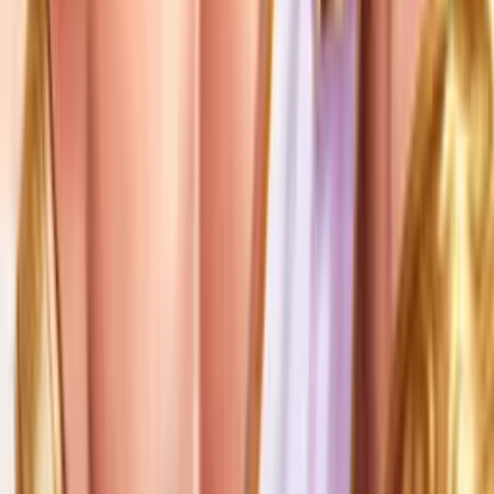
Có tại Rizzy Casino