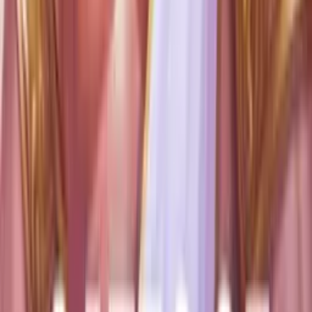
Hỗ trợ tiếng Việt 24/7