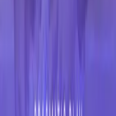
Rizzy Casino
95.66
%