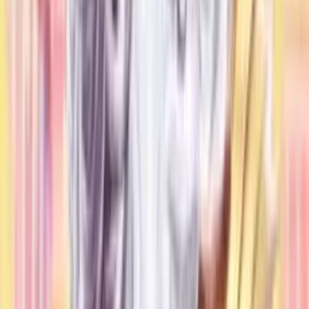
Đã xác minh