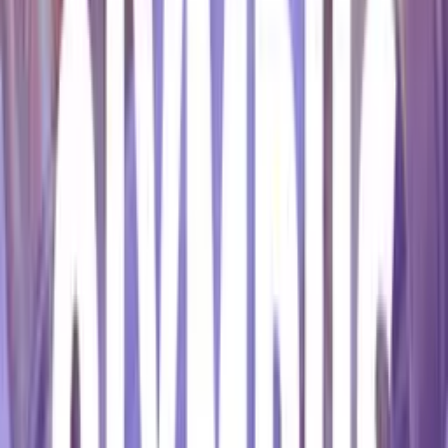
5,000+ đã đăng ký