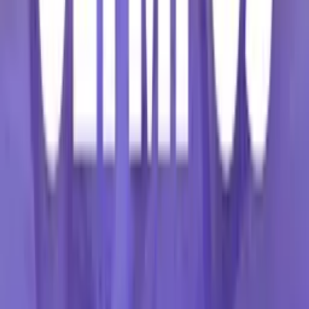
RTP Cao Nhất
Wild Wildebeest Wins
tại
Rizzy
+
1.42
%