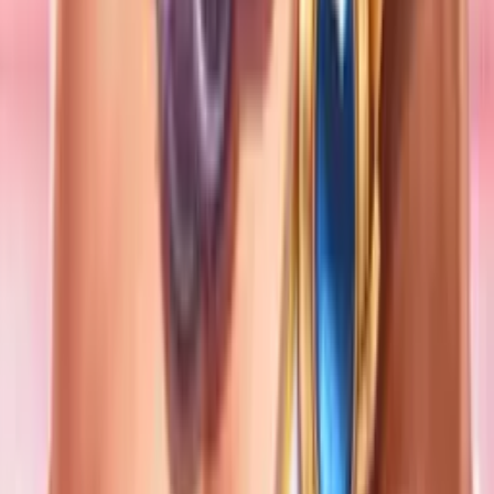
RTP
95.66
%
Biến động
Trung Bình - Cao
Max Win