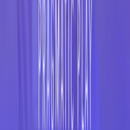
Casino khác