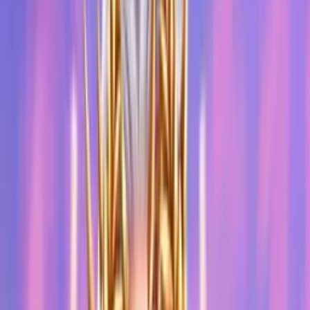
Xem Trước