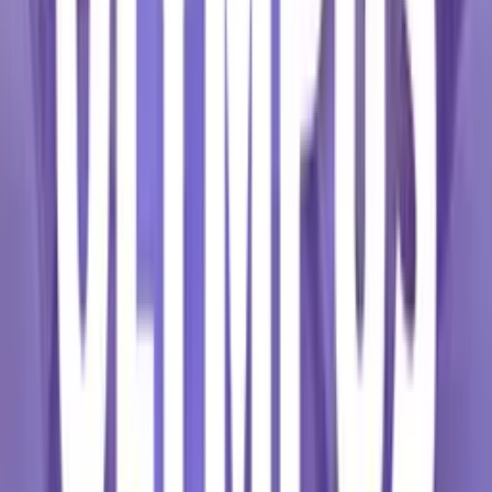
Momo/VietQR