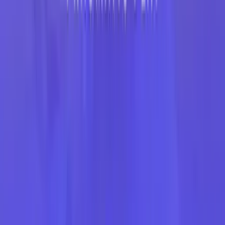
94.24
%