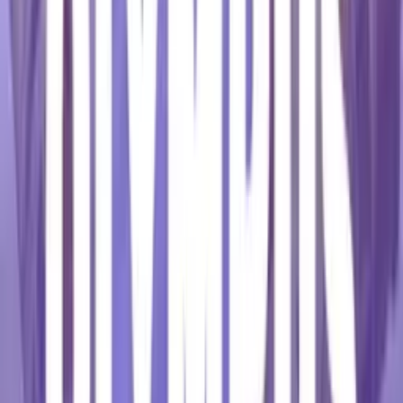
Rút tiền 24h