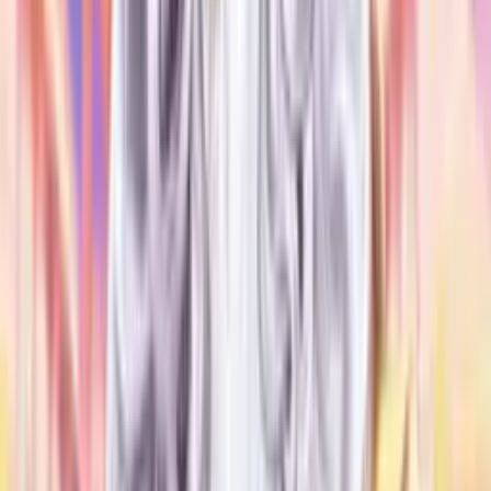
SlotXin Editorial Team
Chuyên gia đánh giá game