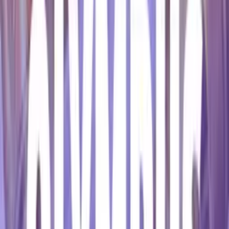
5,000+ đã đăng ký