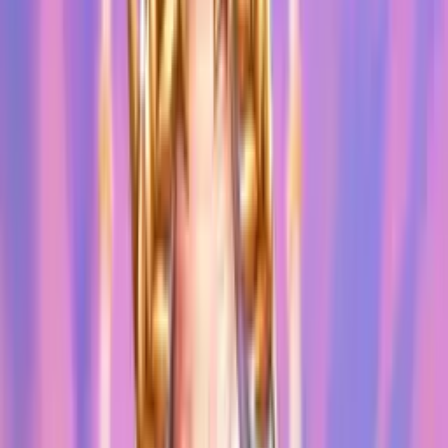
Đánh Giá