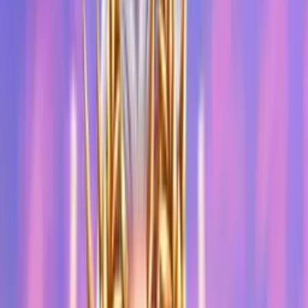
Xem Trước