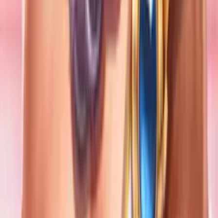
RTP
95.6
%
Biến động
Cao
Max Win