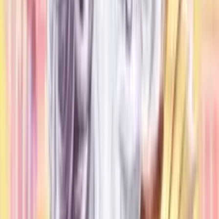
Đã xác minh