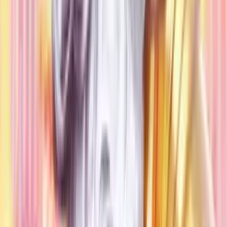
Cập nhật:
03/08/2026
Pragmatic Play
Slots
Bonus Buy
Wisdom of Athena 1000
DEMO