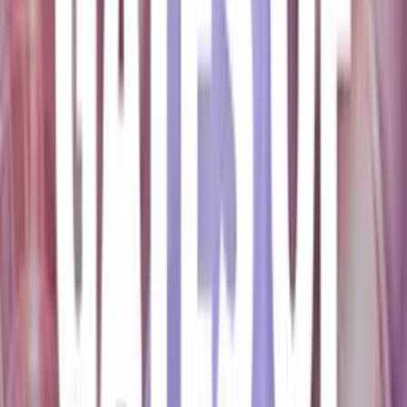
+ 100 Free Spins cho
Wisdom of Athena 1000
Đăng ký & Nhận 100 Free Spins