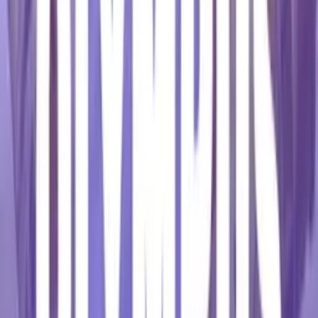
Rút tiền 24h