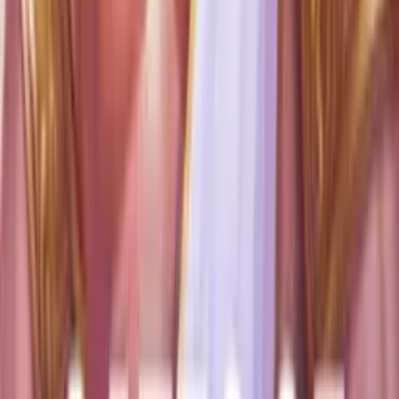
Hỗ trợ tiếng Việt 24/7