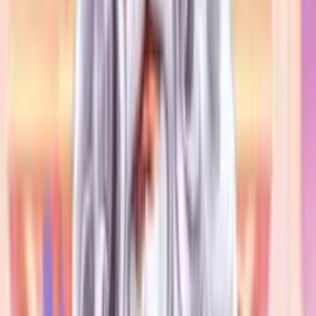
Game Tương Tự