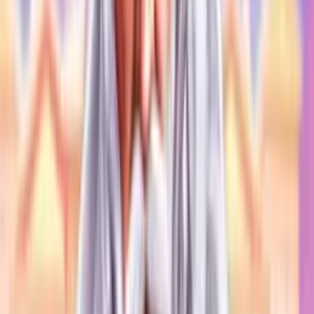
Hỏi Đáp