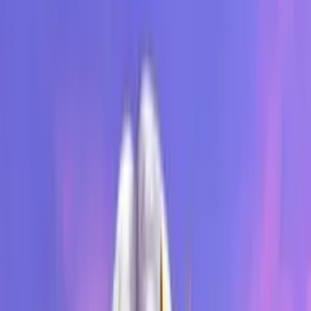
Trang Chủ
/
Slots
/
Pragmatic Play
/
Wisdom of Athena 1000