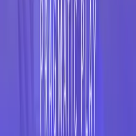
Casino khác