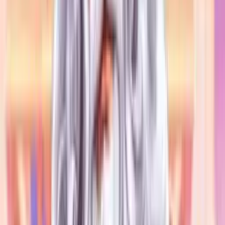
Game Tương Tự