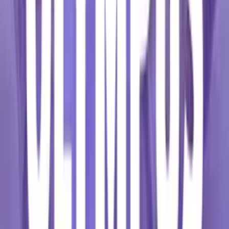
Momo/VietQR