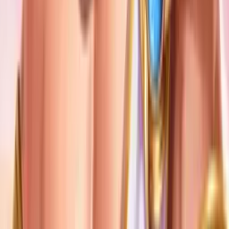
Max Win
107x
Layout
5x3