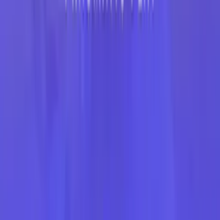
Casino khác
95.54
%