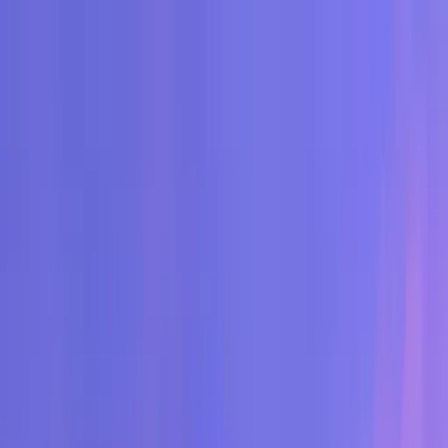
Bỏ qua đến nội dung chính
Trang Chủ
Slot Games
Casino
Tìm Kiếm
Khuyến Mãi
Hướng
Dẫn
Chơi tại Rizzy