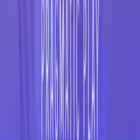
96.9
%