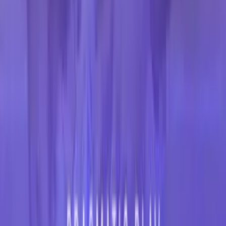
Rizzy Casino