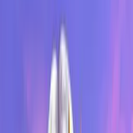
Trang Chủ
/
Slots
/
Turbo Games
/
Ball & Ball