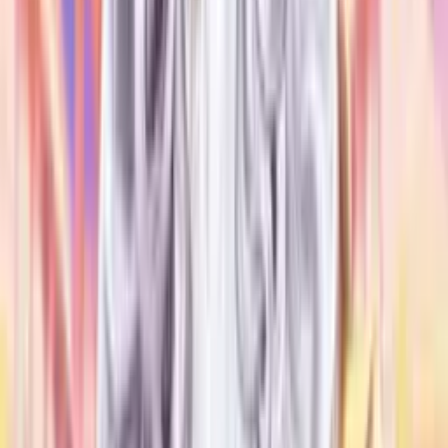
SlotXin Editorial Team
Chuyên gia đánh giá game