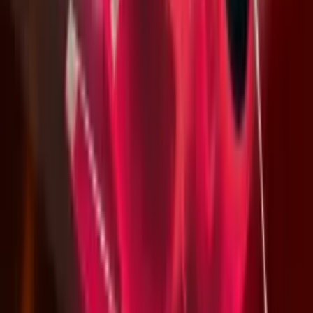
Chơi Demo