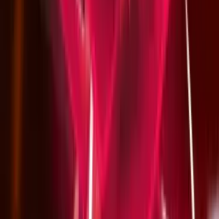
RTP
96.64
%
Cao
Biến động
Thấp