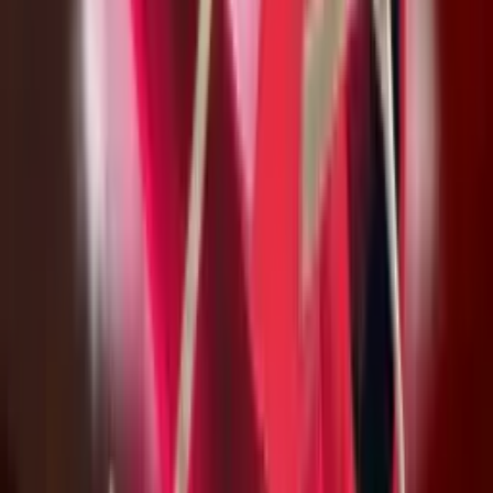
Chơi tại Rizzy
+100 Free Spins