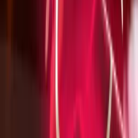
Max Win
100x
Layout
Scene