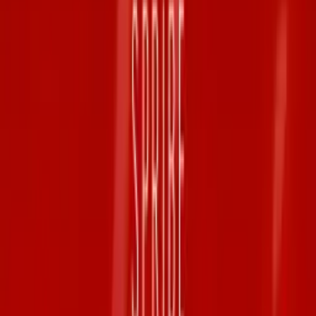
96.64
%