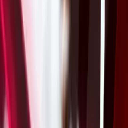
Game Tương Tự