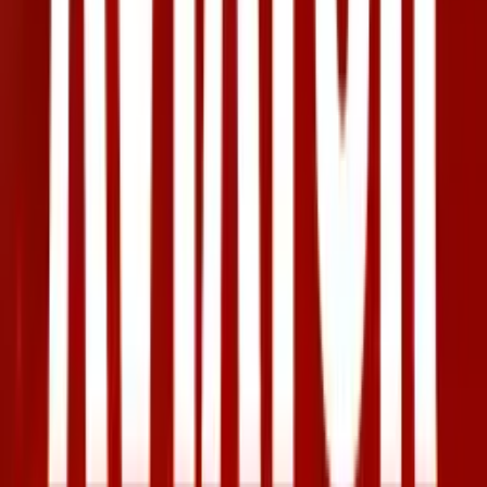
Momo/VietQR