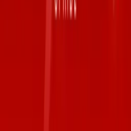
Casino khác
95.47
%