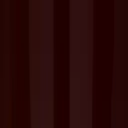
Bỏ qua đến nội dung chính
Trang Chủ
Slot Games
Casino
Tìm Kiếm
Khuyến Mãi
Hướng
Dẫn
Chơi tại Rizzy