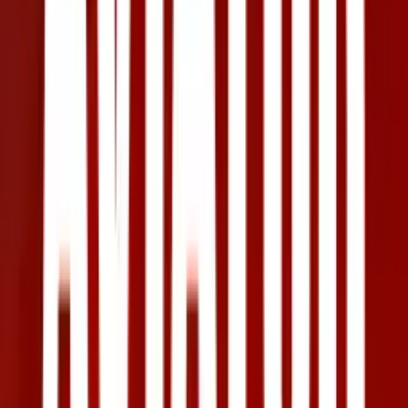
Rút tiền 24h