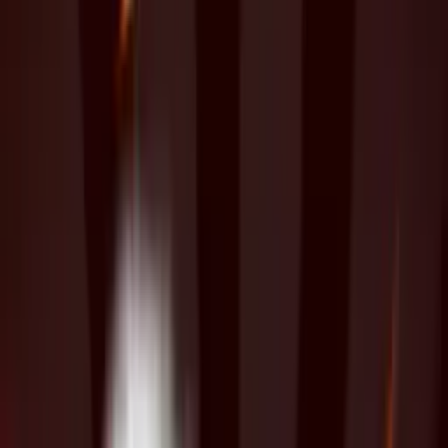
Đánh Giá