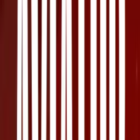
+ 100 Free Spins cho
Turbogames Fast Fielder
Đăng ký & Nhận 100 Free Spins