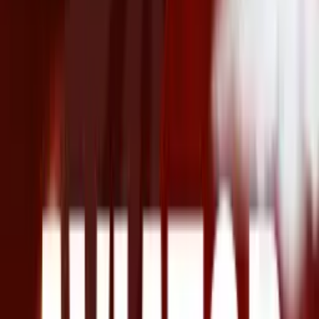
Nhân đôi tiền nạp
Welcome Bonus 100%
Nạp
500,000đ