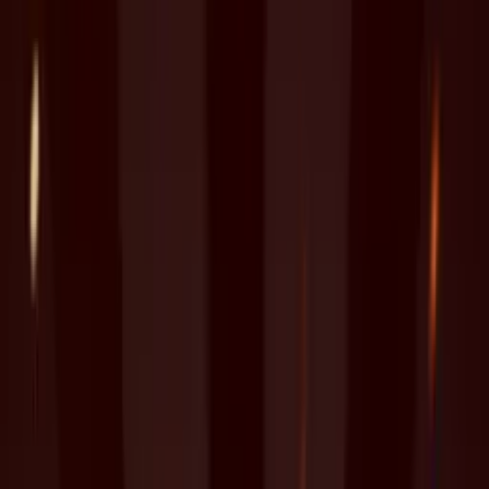
Trang Chủ
/
Arcade
/
Turbo Games
/
Turbogames Fast Fielder