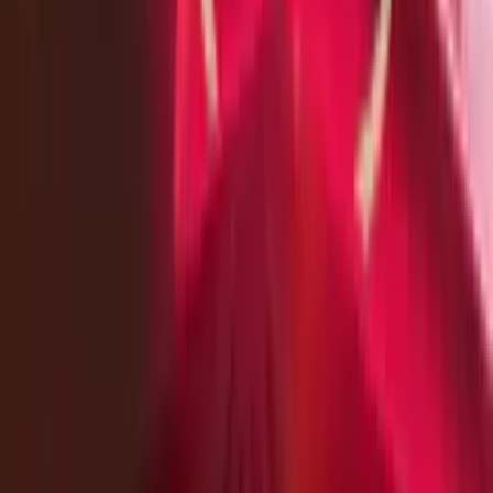
Có tại Rizzy Casino