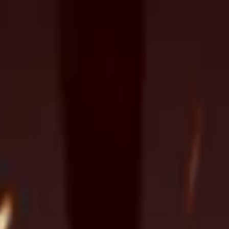
tại Rizzy