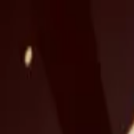
Bỏ qua đến nội dung chính
Trang Chủ
Slot Games
Casino
Tìm Kiếm
Khuyến Mãi
Hướng Dẫn
Chơi 