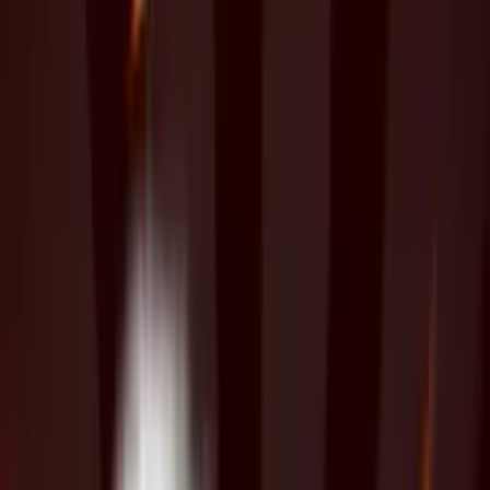
Đánh Giá