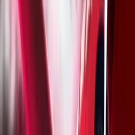
Đã xác minh