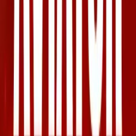
Momo/VietQR