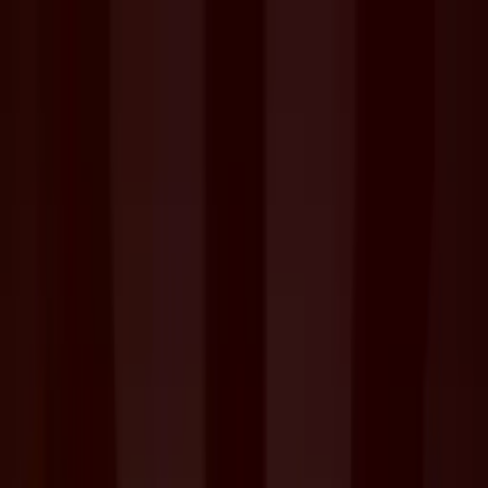
Bỏ qua đến nội dung chính
Trang Chủ
Slot Games
Casino
Tìm Kiếm
Khuyến Mãi
Hướng
Dẫn
Chơi tại Rizzy