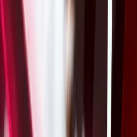
Game Tương Tự