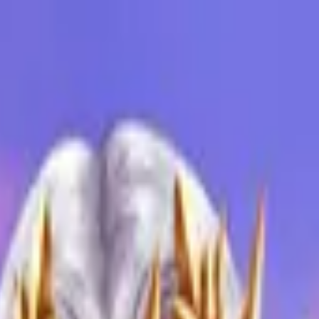
tại Rizzy