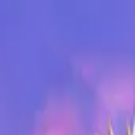
Bỏ qua đến nội dung chính
Trang Chủ
Slot Games
Casino
Tìm Kiếm
Khuyến Mãi
Hướng Dẫn
Chơi 