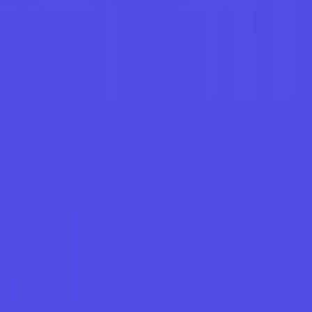
RTP
5,000x
Max Win
Trung Bình - Cao
Biến Động