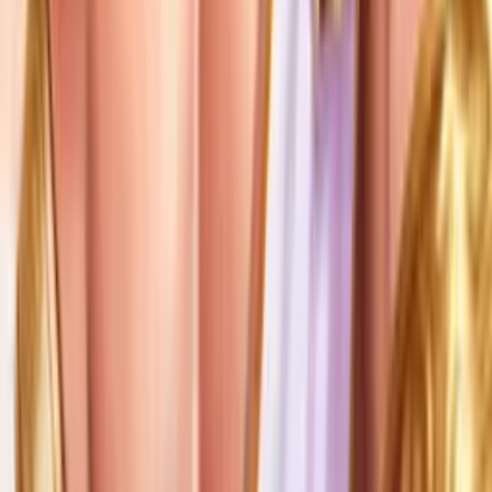
Có tại Rizzy Casino