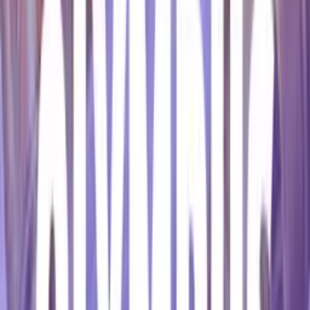
5,000+ đã đăng ký