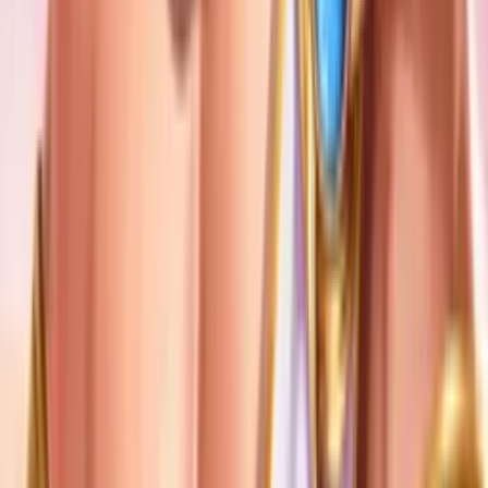
Max Win
5,000x
Layout
5x3