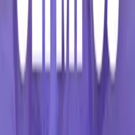
RTP Cao Nhất
9 Coins Xmas Edition
tại
Rizzy
+
0.96
%