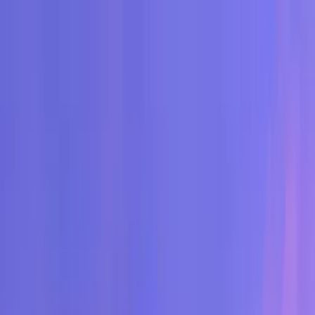
Bỏ qua đến nội dung chính
Trang Chủ
Slot Games
Casino
Tìm Kiếm
Khuyến Mãi
Hướng
Dẫn
Chơi tại Rizzy