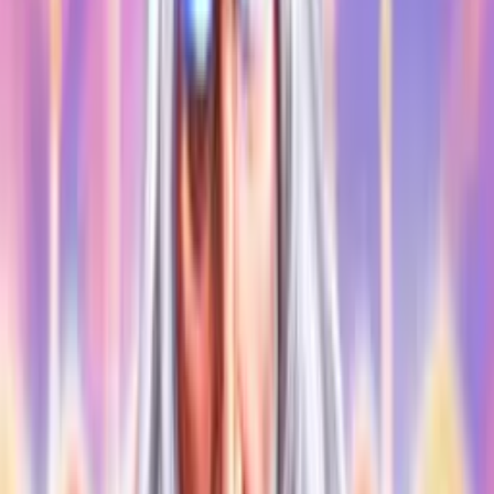
Cách Chơi