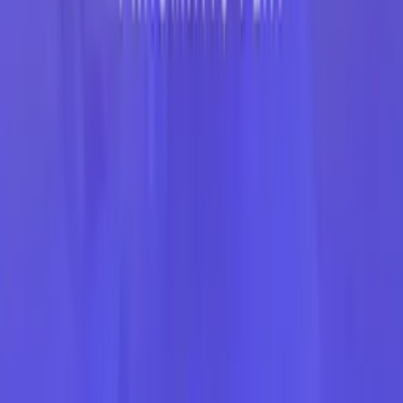
Casino khác
95.21
%