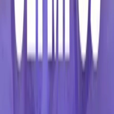
RTP Cao Nhất
Burning Stars 3
tại
Rizzy
+
1.24
%