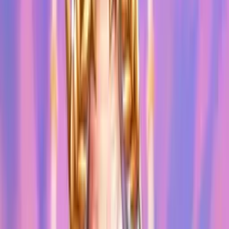
Đánh Giá