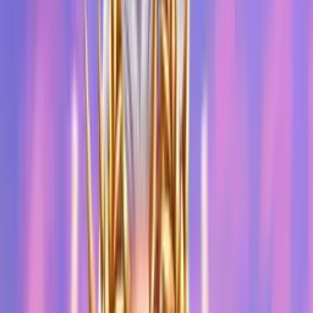
Xem Trước