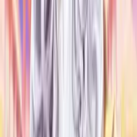
SlotXin Editorial Team
Chuyên gia đánh giá game