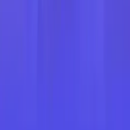
Lợi thế +
1.24
% RTP
Burning Stars 3 có RTP tối đa 96.45% và RTP tối thiểu 95.21%, cao
hơn mức trung bình ngành 96%. House edge ở mức 3.55% (khi
chơi ở RTP max) nghĩa là trong dài hạn nhà cái giữ lại 3.55 VND
trên mỗi 100 VND cược. So với nhiều slots cùng phân khúc
volatility trung bình thường có RTP 94-95%, Burning Stars 3 mang
lại lợi thế tốt hơn cho người chơi. Lưu ý casino có thể cấu hình RTP
khác nhau, nên kiểm tra paytable trước khi chơi để đảm bảo chơi ở
phiên bản RTP 96.45%.
96.45
%
RTP
3,000x
Max Win
Trung Bình