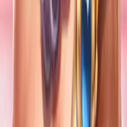
RTP
96.45
%
Cao
Biến động
Trung Bình