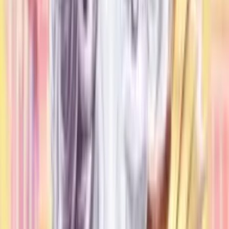
Đã xác minh