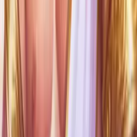
Rút tiền qua Momo, VietQR