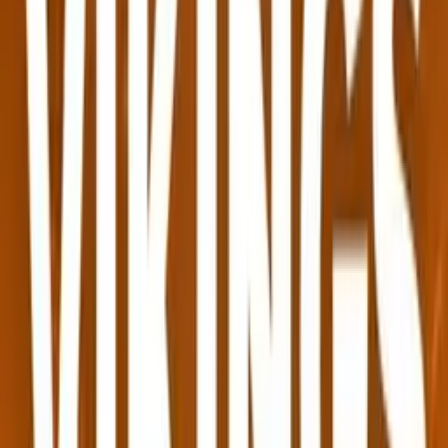
Liên Kết Nhanh
Trang Chủ
Slot Games
Casino Trực Tuyến
Tìm Kiếm
Khuyến Mãi
Hướng Dẫn
Nhà Cung Cấp
Chơi tại Rizzy