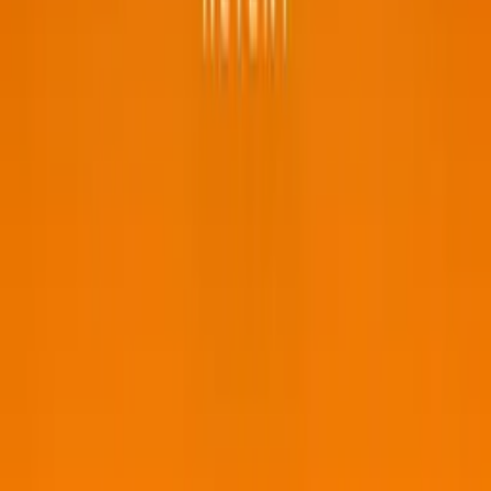
Tìm Kiếm