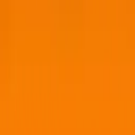
Thể Loại