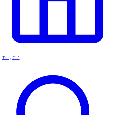
Trang Chủ