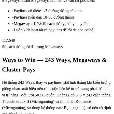
Megaways là slot Megaways đầu tiên và vẫn rất phổ biến.
•
Paylines cổ điển: 1-5 đường thắng cố định
•
Paylines hiện đại: 10-50 đường thắng
•
Megaways: 117,649 cách thắng, hàng thay đổi
•
Luôn kích hoạt tất cả paylines để tối đa hóa cơ hội
117,649
Số cách thắng tối đa trong Megaways
Ways to Win — 243 Ways, Megaways &
Cluster Pays
Hệ thống 243 Ways: thay vì paylines, slot tính thắng khi biểu tượng
giống nhau xuất hiện trên các cuộn liền kề từ trái sang phải, bất kể
vị trí hàng. Với lưới 5×3 (5 cuộn, 3 hàng), có 3^5 = 243 cách thắng.
Thunderstruck II (Microgaming) và Immortal Romance
(Microgaming) sử dụng hệ thống này. Bạn cược một số tiền cố định