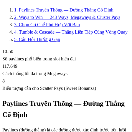
1
.
Paylines Truyền Thống — Đường Thắng Cố Định
2
.
Ways to Win — 243 Ways, Megaways & Cluster Pays
3
.
Chọn Cơ Chế Phù Hợp Với Bạn
4
.
Tumble & Cascade — Thắng Liên Tiếp Cùng Vòng Quay
5
. Câu Hỏi Thường Gặp
10-50
Số paylines phổ biến trong slot hiện đại
117,649
Cách thắng tối đa trong Megaways
8+
Biểu tượng cần cho Scatter Pays (Sweet Bonanza)
Paylines Truyền Thống — Đường Thắng
Cố Định
Paylines (đường thắng) là các đường được xác định trước trên lưới