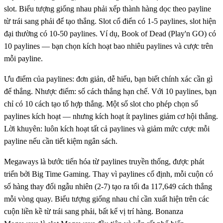
slot. Biểu tượng giống nhau phải xếp thành hàng dọc theo payline
từ trái sang phải để tạo thắng. Slot cổ điển có 1-5 paylines, slot hiện
đại thường có 10-50 paylines. Ví dụ, Book of Dead (Play'n GO) có
10 paylines — bạn chọn kích hoạt bao nhiêu paylines và cược trên
mỗi payline.
Ưu điểm của paylines: đơn giản, dễ hiểu, bạn biết chính xác cần gì
để thắng. Nhược điểm: số cách thắng hạn chế. Với 10 paylines, bạn
chỉ có 10 cách tạo tổ hợp thắng. Một số slot cho phép chọn số
paylines kích hoạt — nhưng kích hoạt ít paylines giảm cơ hội thắng.
Lời khuyên: luôn kích hoạt tất cả paylines và giảm mức cược mỗi
payline nếu cần tiết kiệm ngân sách.
Megaways là bước tiến hóa từ paylines truyền thống, được phát
triển bởi Big Time Gaming. Thay vì paylines cố định, mỗi cuộn có
số hàng thay đổi ngẫu nhiên (2-7) tạo ra tối đa 117,649 cách thắng
mỗi vòng quay. Biểu tượng giống nhau chỉ cần xuất hiện trên các
cuộn liền kề từ trái sang phải, bất kể vị trí hàng. Bonanza