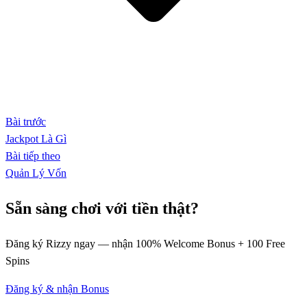
Bài trước
Jackpot Là Gì
Bài tiếp theo
Quản Lý Vốn
Sẵn sàng chơi với tiền thật?
Đăng ký Rizzy ngay — nhận 100% Welcome Bonus + 100 Free
Spins
Đăng ký & nhận Bonus