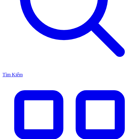
Tìm Kiếm