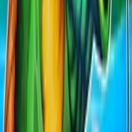
Money symbols hiện giá trị tiền mặt cụ thể trên màn hình. Bạn thấy
chính xác bao nhiêu tiền fisherman sẽ thu — không cần đoán.
✓
Dễ Hiểu, Dễ Chơi
Concept "bắn cá, thu tiền" trực quan hơn nhiều so với paylines phức
tạp hay cluster mechanics. Người chơi mới nắm bắt ngay lần đầu.
✓
Multiplier Stacking
Khi nhiều fishermen với multipliers cùng collect, tổng win nhân lên
theo cấp số nhân. Đây là nguồn gốc của các clips "big win" viral
trên mạng.
Chiến Lược Chơi Bắn Cá
✓
Tập trung vào việc kích hoạt free spins — đó là nơi big
wins thật sự xảy ra với fishing slots