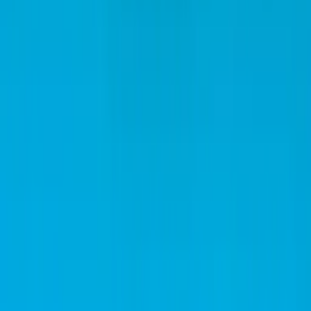
Big Bass Floats My Boat
Pragmatic Play
95.97
%