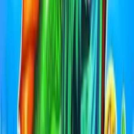
2020
Big Bass Bonanza
Phiên bản gốc đã chứng minh concept fishing slots hoạt động. RTP
96.71%, max win 2.100x. Fisherman đơn giản collect tất cả money
symbols — gameplay trực quan, dễ hiểu.
2021
Bigger Bass Bonanza
Nâng cấp bản gốc với max win cao hơn (4.000x) và fisherman
multipliers mạnh hơn. Thêm double fisherman mechanics cho
potential lớn hơn trong free spins.
2022
Big Bass Splash