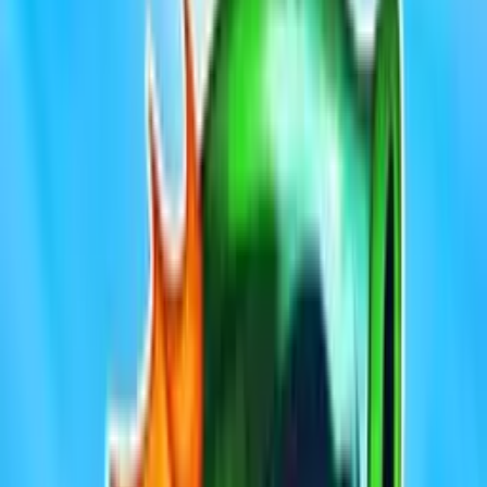
Multiple fishermen, higher potential
96.45
% RTP
•
2,500x
Bigger Bass Bonanza
Enhanced original với better features
96.14
% RTP
•
5,000x
Big Bass Bonanza 1000
Megaways mechanic + fishing collection
96.45
% RTP
•
2,500x
Big Bass Bonanza 1000
Latest với extreme features