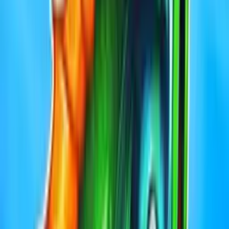
96.45
% RTP
•
2,500x
Big Bass Bonanza 1000
Hold feature mới
96.45
% RTP
•
2,500x
Game Bắn Cá Hoạt Động Như Thế Nào?
Fishing slots combine traditional slot mechanics với "collect"
feature:
1
Base game:
Spin như regular slot, land symbols tạo wins
2
Money symbols:
Fish với cash values land trên reels
3
Collect symbol:
Fisherman trigger khi cùng reel với money