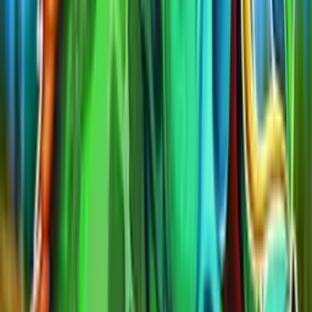
Gì?
Về mặt kỹ thuật, fishing slots vẫn là slot machines sử dụng RNG.
Tuy nhiên, trải nghiệm chơi có những điểm khác biệt quan trọng:
Fishing Slots
• Cơ chế
collect/catch
tạo cảm giác tương tác
• Money symbols với giá trị tiền mặt cụ thể
• Fisherman multipliers nhân giá trị khi collect
• Free spins: fish sticky, fishermen upgrade
• Phù hợp nếu bạn thích gameplay chủ động
Slot Thường
• Thắng qua
paylines hoặc clusters
• Symbols có giá trị cố định theo paytable
• Multipliers từ tumble, cascade, hoặc wilds