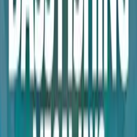
Pragmatic Play
95.94
%