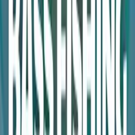
Big Bass Bonanza 1000