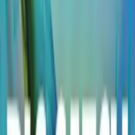
Bắn Cá & Thu Tiền Ngay
26 game bắn cá — Fisherman multipliers lên đến 10x