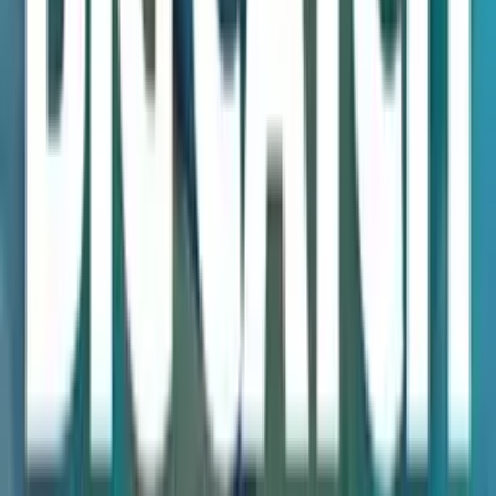
Hỗ trợ 24/7
Nhận 100% Bonus + 100 Free Spins