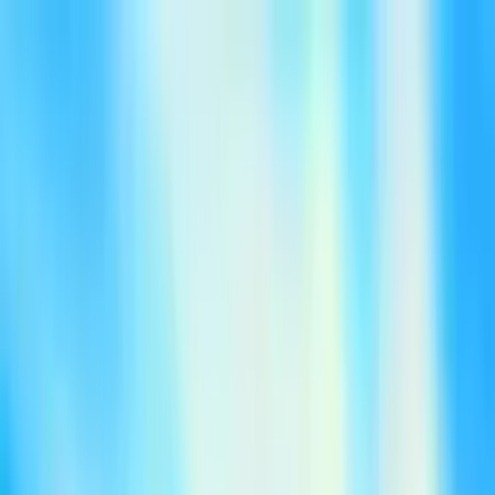
Bỏ qua đến nội dung chính
Trang Chủ
Slot Games
Casino
Tìm Kiếm
Khuyến Mãi
Hướng
Dẫn
Chơi tại Rizzy