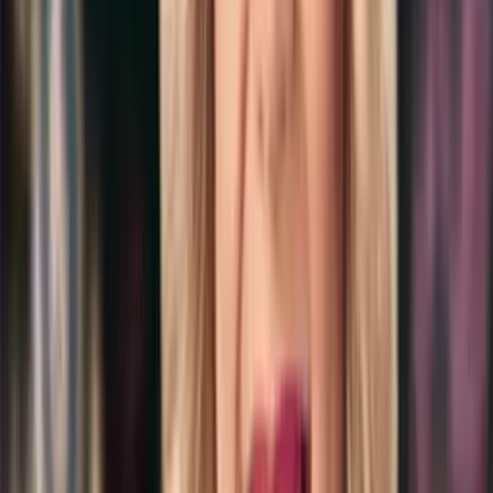
Game Tương Tự