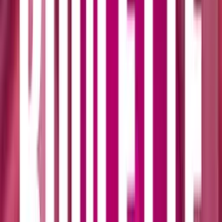
+ 100 Free Spins cho
Cash or Crash
Đăng ký & Nhận 100 Free Spins