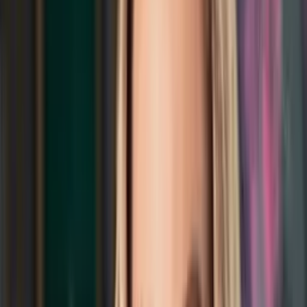
Đánh Giá