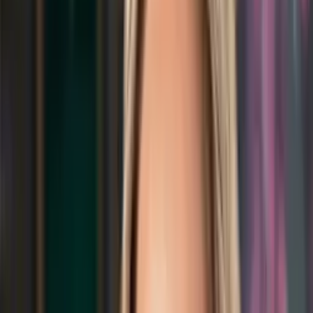
Xem Trước