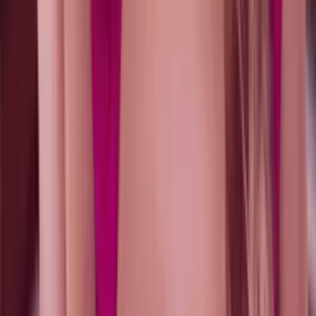
Rút tiền qua Momo, VietQR