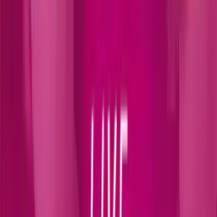
Momo/VietQR