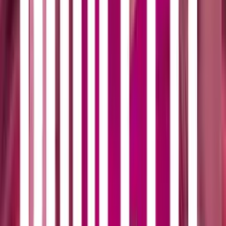
Chơi với
1,000,000đ