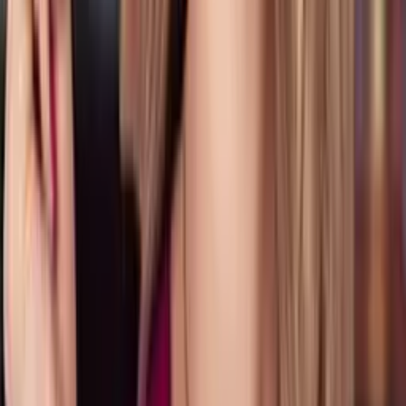
Chơi Demo