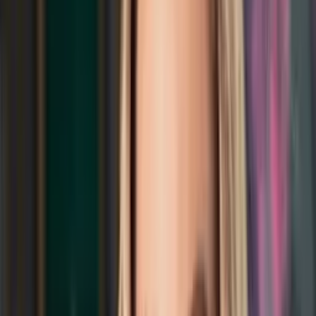
Đánh Giá