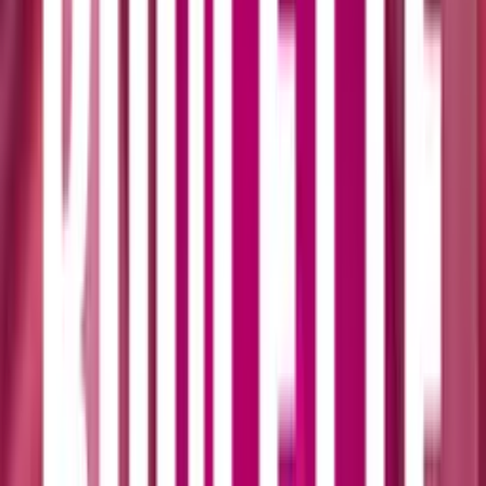
+ 100 Free Spins cho
Japanese Dragon Tiger
Đăng ký & Nhận 100 Free Spins