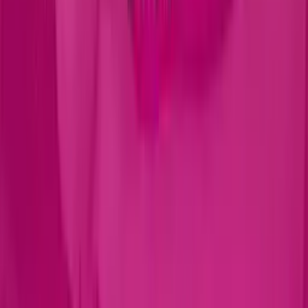
Rizzy Casino