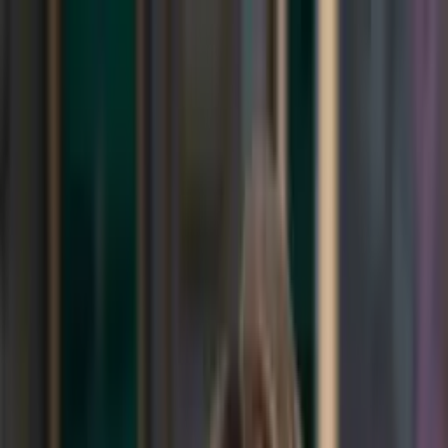
Bỏ qua đến nội dung chính
Trang Chủ
Slot Games
Casino
Tìm Kiếm
Khuyến Mãi
Hướng
Dẫn
Chơi tại Rizzy