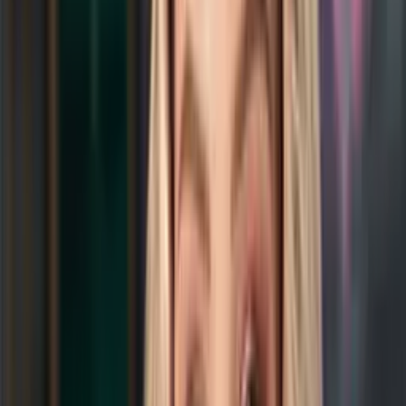
Thông Số