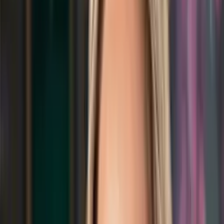
Xem Trước