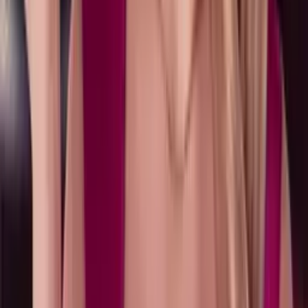
Max Win
217x
Layout
Live Table