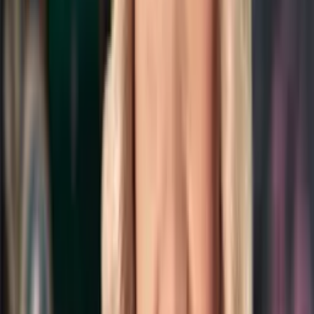
Hỏi Đáp