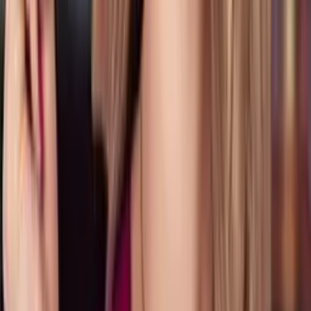
Chơi Demo