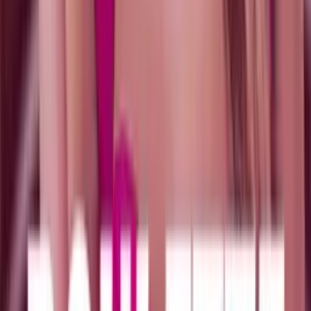
Hỗ trợ tiếng Việt 24/7