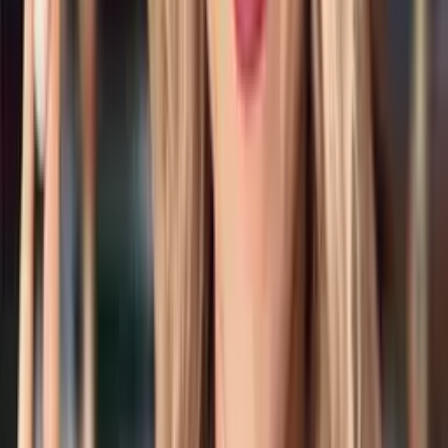
Đã xác minh