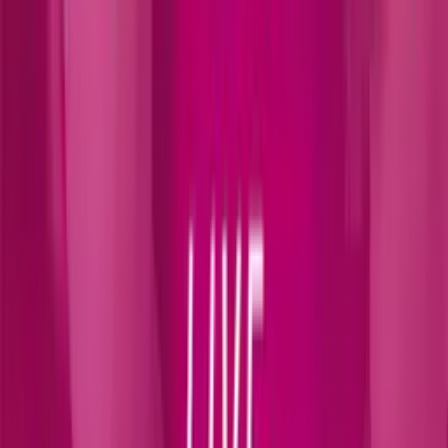
Momo/VietQR