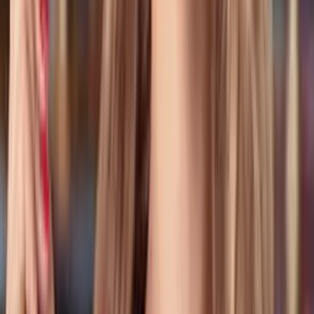
Chơi tại Rizzy
+100 Free Spins