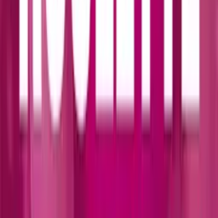
Rút tiền 24h