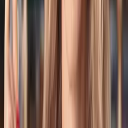
Cập nhật:
06/08/2026
Evolution
Live Casino
Game Shows
Red Door Roulette
DEMO