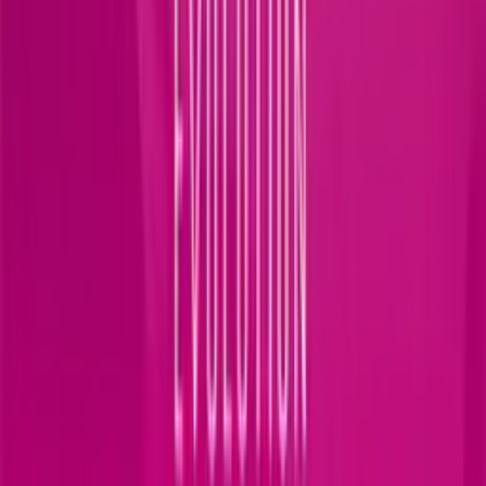
Casino khác
98.45
%