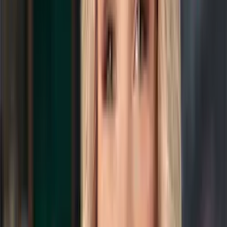
Cách Chơi