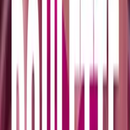
Nhân đôi tiền nạp
Welcome Bonus 100%
Nạp
500,000đ