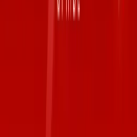
Casino khác
96.18
%