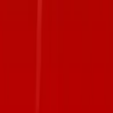
Lợi thế +
0.68
% RTP
Inout Crash cung cấp RTP từ 96.18% đến 96.86%, với mức tối đa
vượt qua trung bình ngành 96%. RTP 96.86% đặc biệt tốt cho thể
loại crash game, nơi một số game có RTP thấp hơn. Khoảng chênh
lệch 0.68% tương đối nhỏ giữa các cài đặt RTP cho thấy trải nghiệm
khá nhất quán ở các casino khác nhau. Kết hợp với độ biến động
thấp, RTP này hỗ trợ các phiên chơi kéo dài với sự suy giảm vốn có
thể dự đoán. Tỷ lệ hoàn trả vững chắc này làm cho game phù hợp
với cả chiến lược Cash Out thận trọng và những người muốn đuổi
theo các hệ số cao hơn với quản lý bankroll hợp lý.
96.86
%
RTP
668x
Max Win