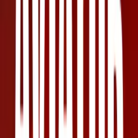
5,000+ đã đăng ký