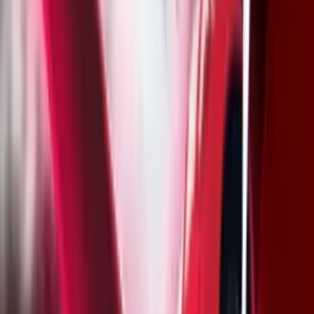
Đã xác minh