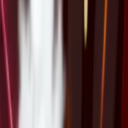
Cách Chơi