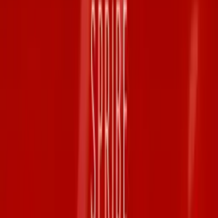
96.86
%