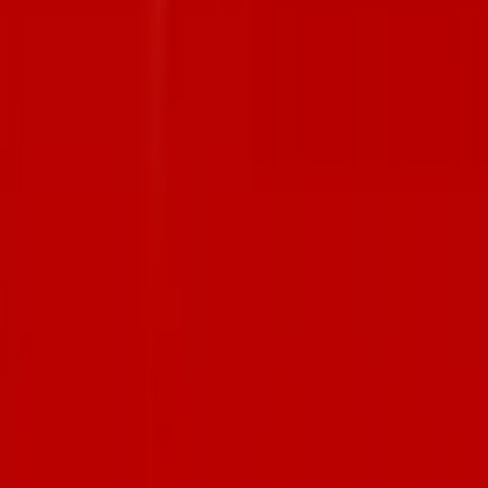
Thấp
Biến Động