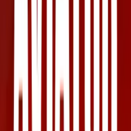
Rút tiền 24h