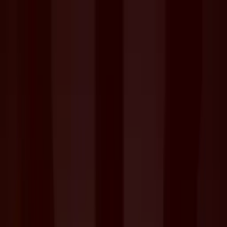
Bỏ qua đến nội dung chính
Trang Chủ
Slot Games
Casino
Tìm Kiếm
Khuyến Mãi
Hướng
Dẫn
Chơi tại Rizzy