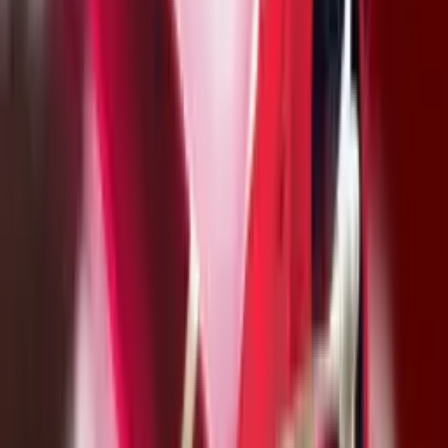
Cập nhật:
08/08/2026
In/Out
Arcade
Inout Crash
DEMO