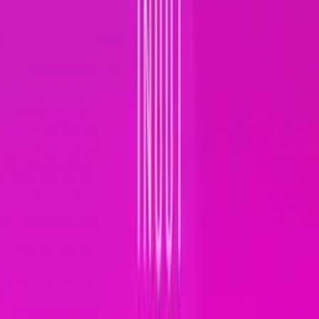
Inout Chicken Road
In/Out
96.8
%