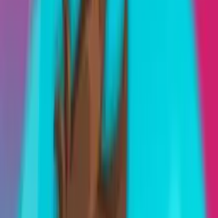
In/Out là studio chuyên arcade/instant games, với 18 games tại
Rizzy Casino. Giống Turbo Games, In/Out không làm slots truyền
thống — thay vào đó focus vào Crash, Plinko, Mines, Hi-Lo, và các
casual games rounds nhanh.
RTP trung bình 96.77% — gần ngang Turbo Games và thuộc top
cao nhất. Volatility Low đến Medium, max wins moderate (100-
1,000x). Perfect cho quick gaming sessions.
In/Out mang phong cách minimalist — interface clean, gameplay
instant, no frills.