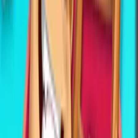
Crash/Climb games:
• Inout Crash — Classic crash, RTP 96.86%
• Inout Tower — Tower climbing
• Inout Stairs — Stair climbing variant
Classic arcade:
• Inout Plinko 1000 — Plinko ball drop
• Inout Mines — Grid mines game
• Inout Hilo — High-Low card game, RTP 96.97%
• Inout Coin Flip — 50/50 coin game
• Inout Wheel — Spin the wheel
Unique games:
• Inout Bubbles — Bubble popping, RTP 96.88%
• Inout Hamster Run — Hamster running, max 870x
• Inout Diver — Deep diving exploration
• Inout Goblin Tower — Fantasy tower climbing
• Inout Squid$$$ Game — Squid Game inspired