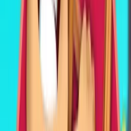
Penalty Unlimited
— Penalty kick game, RTP 96.91%. Football
fans love this.
2
High RTP & Quick Play
In/Out matches Turbo Games on RTP:
Top RTP:
• Chicken Road 20: 97%
• Hilo: 96.97%
• Penalty Unlimited: 96.91%
• Bubbles: 96.88%
• Crash: 96.86%
• Squid$$$ Game: 96.86%
Average: 96.77%
— second highest tại Rizzy (sau Turbo Games