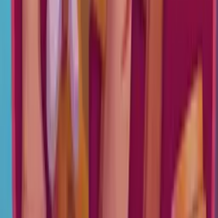
Tất Cả Games Từ
In/Out
18
games
Danh sách đầy đủ các game từ
In/Out
tại Rizzy