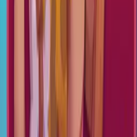
Hỗ trợ 24/7
Đăng ký & nhận 100% Bonus