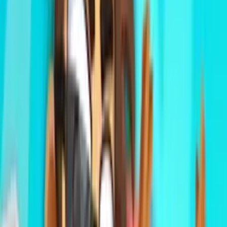
Inout Bubbles
Medium volatility, max win 500x
96.88
%
500x