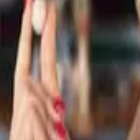
Trang Chủ
/
Blackjack
/
Live88
/
Live Blackjack Lobby