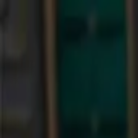
Bỏ qua đến nội dung chính
Trang Chủ
Slot Games
Casino
Tìm Kiếm
Khuyến Mãi
Hướng Dẫn
Chơi 