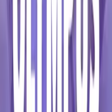
Momo/VietQR