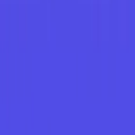
Cluster Pays trên grid 5x4 mở ra nhiều cách thắng linh hoạt hơn