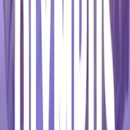
Rút tiền 24h