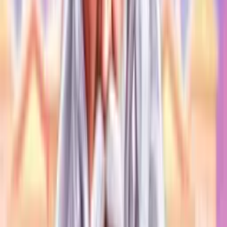
Hỏi Đáp