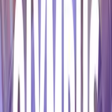
5,000+ đã đăng ký