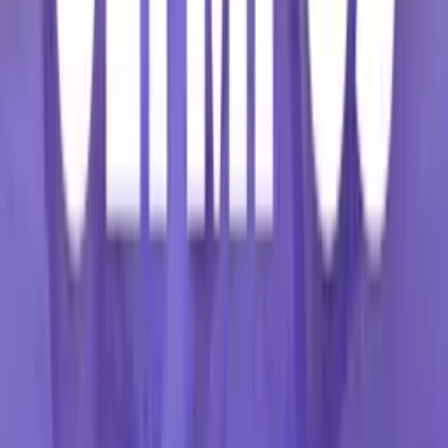
RTP Cao Nhất
Majestic Spirit
tại
Rizzy
+
0.84
%