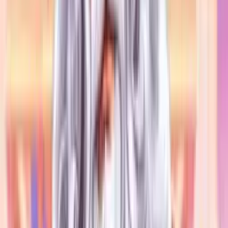
Game Tương Tự