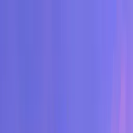
Bỏ qua đến nội dung chính
Trang Chủ
Slot Games
Casino
Tìm Kiếm
Khuyến Mãi
Hướng
Dẫn
Chơi tại Rizzy