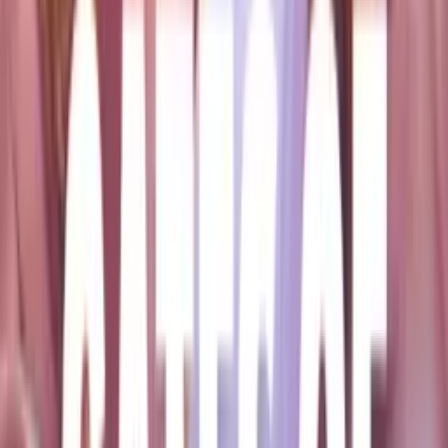
Nhân đôi tiền nạp
Welcome Bonus 100%
Nạp
500,000đ