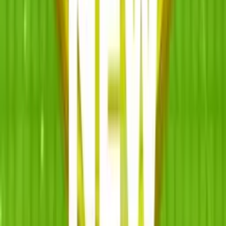
Book of Atlas
Spinomenal
96.48
%