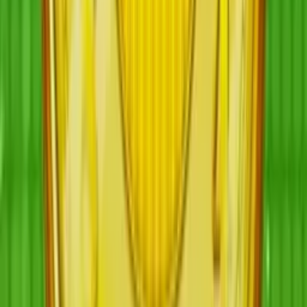
RTP cao nhất