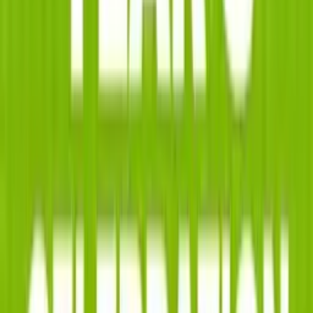
Book of Champions European Glory
Spinomenal
96.46
%