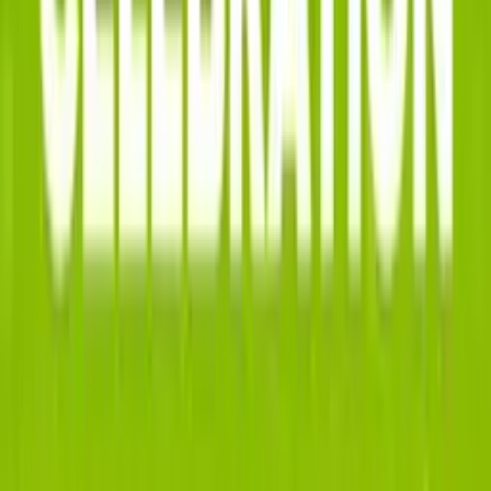
Book of Savannahs Queen