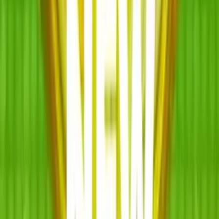
Tất Cả Games Từ
Spinomenal
78
games
Danh sách đầy đủ các game từ
Spinomenal
tại Rizzy
96.48
%