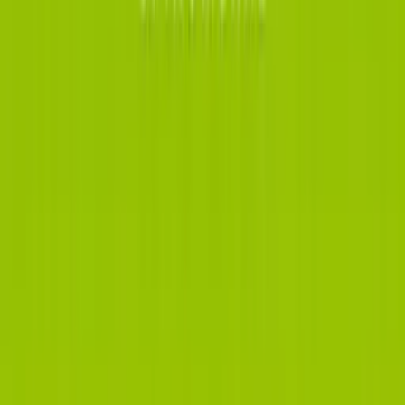
Snowing Gifts
Spinomenal
96.42
%