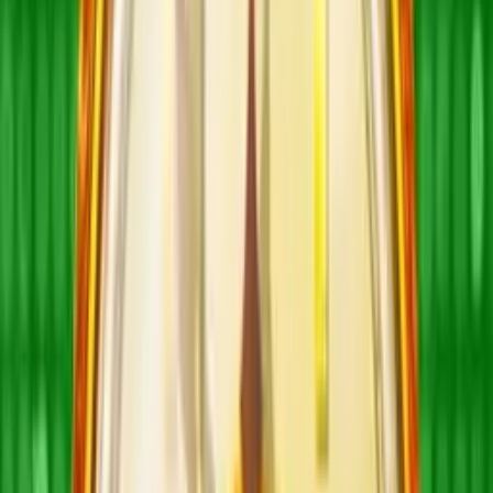
1
Book Games — Specialty Của
Spinomenal
Spinomenal có catalog Book games phong phú: