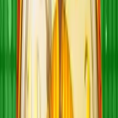
Book of Rampage
— Core Book game
Book of Rampage 2
—
Sequel, max 5,000x
Book of Rampage: A Moonlight Tale
—
Dark variant
Book of Rebirth
— Rebirth theme
Book of Rebirth
Extreme
— Enhanced volatility
Book of Rebirth Reloaded
—
Latest version
Book of Muertos
— Day of Dead theme
Book of
Atlas
— Atlas mythology, RTP 96.48%
Book of Champions:
European Glory
— Sports twist
Book of Savannahs Queen
—
African savannah theme
Book of Spin O Ween
— Halloween spin
Book of Stake
— Staking mechanic twist
Book of Titans
— Titan
mythology
Book of Stylebender
— UFC fighter collab (Israel
Adesanya)
14 Book games — Spinomenal có nhiều Book titles nhất tại Rizzy.
Nếu bạn thích Book mechanic (expanding symbols trong free
spins), đây là goldmine.
2