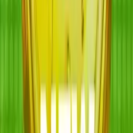
Hỗ trợ 24/7
Đăng ký & nhận 100% Bonus