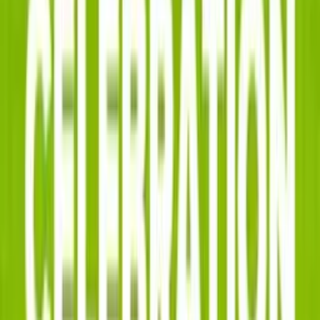
Ras Golden Loot Sapphire Suns
Spinomenal
96.44
%