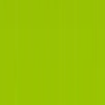
88 Fortune Cats
Spinomenal
96.42
%