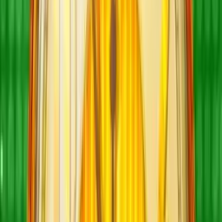
Wolf Fang & Wildlife Series
Wolf là theme signature của Spinomenal:
Wolf Fang Series:
• Wolf Fang Supermoon — Moonlit wolf howling
• Wolf Fang the Wild Snow — Winter variant
• Wolf Fang Volcano — Fire variant
Majestic Wild Buffalo:
• Majestic Wild Buffalo — Original
• Majestic Wild Buffalo Dusk Till Dawn — Day/night cycle
Dark Wolf
— Standalone, RTP 96.44%, max 2,500x
Trout's Treasure Series:
• Trouts Treasure Fishing Season
• Trouts Treasure Countryside Quest
• Trouts Treasure Deep Water